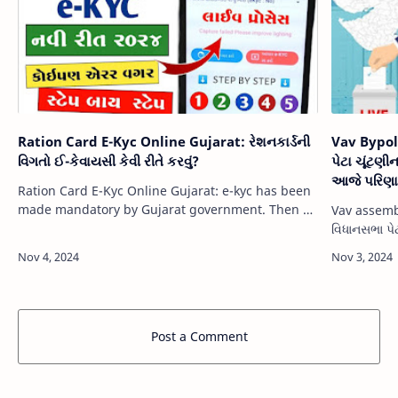
Ration Card E-Kyc Online Gujarat: રેશનકાર્ડની
Vav Bypol
વિગતો ઈ-કેવાયસી કેવી રીતે કરવું?
પેટા ચૂંટણી
આજે પરિણ
Ration Card E-Kyc Online Gujarat: e-kyc has been
made mandatory by Gujarat government. Then all
Vav assembl
people have to do mandatory e-kyc. So citizens
વિધાનસભા પે
can do Ration Aadhar…
વિજેતા ઉમેદવ
તાજા અપડેટ 
Post a Comment