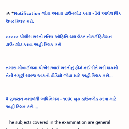
🚸 *
Notification જોવા અથવા ડાઉનલોડ કરવા નીચે આપેલ લિંક
ઉપર ક્લિક કરો.
>>>>> પોલીસ ભરતી રનિંગ ઑફિસિ યલ લેટર નોટાઈફિકેશન
ડાઉનલોડ કરવા અહી ક્લિક કરો
તમારા મોબાઈલમાં પીએસઆઈ ભરતીનું ફોર્મ કઈ રીતે ભરી શકશો
તેની સંપૂર્ણ સમજ આપતો વીડિયો જોવા માટે અહી ક્લિક કરો...
⬇️ ગુજરાત નશાબંધી અધિનિયમ - ૧૯૪૯ બુક ડાઉનલોડ કરવા માટે
અહીં ક્લિક કરો....
The subjects covered in the examination are general