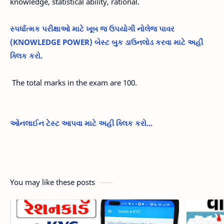
knowledge, statistical ability, rational.
સ્પર્ધાત્મક પરીક્ષાઓ માટે ખૂબ જ ઉપયોગી નોલેજ પાવર
(KNOWLEDGE POWER) બેસ્ટ બુક ડાઉનલોડ કરવા માટે અહીં
ક્લિક કરો.
The total marks in the exam are 100.
ઓનલાઈન ટેસ્ટ આપવા માટે અહી ક્લિક કરો...
You may like these posts