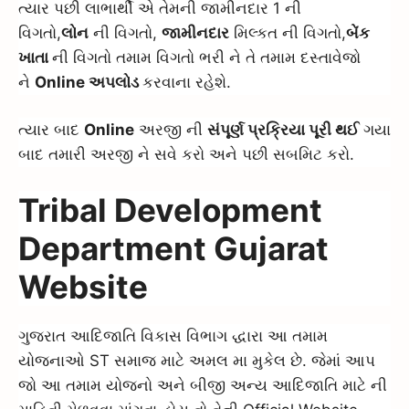
ત્યાર પછી લાભાર્થી એ તેમની જામીનદાર 1 ની
વિગતો,
લોન
ની વિગતો,
જામીનદાર
મિલ્કત ની વિગતો,
બેંક
ખાતા
ની વિગતો તમામ વિગતો ભરી ને તે તમામ દસ્તાવેજો
ને
Online અપલોડ
કરવાના રહેશે.
ત્યાર બાદ
Online
અરજી ની
સંપૂર્ણ પ્રક્રિયા પૂરી થઈ
ગયા
બાદ તમારી અરજી ને સવે કરો અને પછી સબમિટ કરો.
Tribal Development
Department Gujarat
Website
ગુજરાત આદિજાતિ વિકાસ વિભાગ દ્ધારા આ તમામ
યોજનાઓ ST સમાજ માટે અમલ મા મુકેલ છે. જેમાં આપ
જો આ તમામ યોજનો અને બીજી અન્ય આદિજાતિ માટે ની