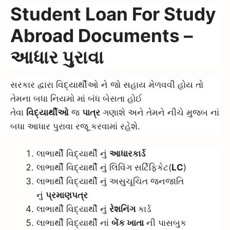
Student Loan For Study
Abroad Documents –
આધાર પુરાવા
સરકાર દ્વારા વિદ્યાર્થીઓ ને જો સહાય મેળવવી હોય તો
તેમના બધા નિયમો માં બંધ બેસતા હોઈ
તેવા
વિદ્યાર્થીઓ
જ
પાત્ર
ગણાશે અને તેમને નીચે મુજબ નાં
બધા આધાર પુરાવા રજૂ કરવામાં રહેશે.
લાભાર્થી વિદ્યાર્થી નું
આધારકાર્ડ
લાભાર્થી વિદ્યાર્થી નું લિવિંગ સર્ટિફિકેટ(
LC
)
લાભાર્થી વિદ્યાર્થી નું અસુચૂચિત જનજાતિ
નું
પ્રમાણપત્ર
લાભાર્થી વિદ્યાર્થી નું
રેશનિંગ
કાર્ડ
લાભાર્થી વિદ્યાર્થી નાં
બેંક ખાતા
ની પાસબુક