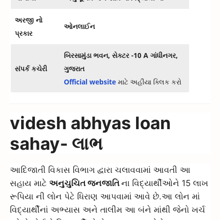
અરજી નો
ઓનલાઈન
પ્રકાર
બિરસામુંડા ભવન, સેક્ટર -10 A ગાંધીનગર,
સંપર્ક કચેરી
ગુજરાત
Official website
માટે અહીંયા ક્લિક કરો
videsh abhyas loan
sahay- લાભ
આદિજાતી વિકાસ વિભાગ દ્વારા ચલાવવામાં આવતી આ
સહાય માટે
અનુચુચિત જનજાતિ
ના વિદ્યાર્થીઓને 15 લાખ
રૂપિયા ની લોન પેટે ધિરાણ આપવામાં આવે છે.આ લોન માં
વિદ્યાર્થીનાં અભ્યાસ અને તાલીમ આ બંને માંથી જેનો ખર્ચ