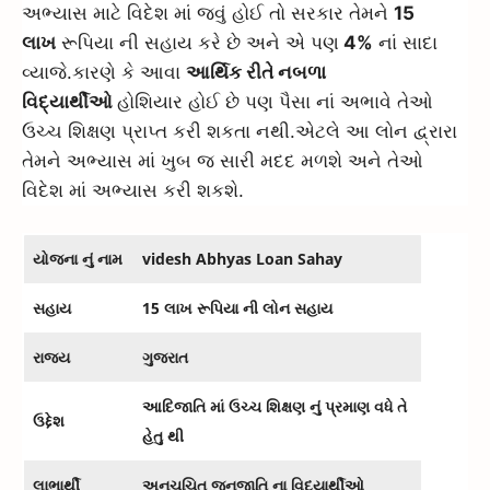
અભ્યાસ માટે વિદેશ માં જવું હોઈ તો સરકાર તેમને
15
લાખ
રૂપિયા ની સહાય કરે છે અને એ પણ
4%
નાં સાદા
વ્યાજે.કારણે કે આવા
આર્થિક રીતે નબળા
વિદ્યાર્થીઓ
હોશિયાર હોઈ છે પણ પૈસા નાં અભાવે તેઓ
ઉચ્ચ શિક્ષણ પ્રાપ્ત કરી શકતા નથી.એટલે આ લોન દ્વ્રારા
તેમને અભ્યાસ માં ખુબ જ સારી મદદ મળશે અને તેઓ
વિદેશ માં અભ્યાસ કરી શકશે.
યોજના નું નામ
videsh Abhyas Loan Sahay
સહાય
15 લાખ રૂપિયા ની લોન સહાય
રાજ્ય
ગુજરાત
આદિજાતિ માં ઉચ્ચ શિક્ષણ નું પ્રમાણ વધે તે
ઉદ્દેશ
હેતુ થી
લાભાર્થી
અનુચૂચિત જનજાતિ
ના વિદ્યાર્થીઓ