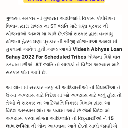
ગુજરાત સરકાર નાં ગુજરાત આદીજાતિ વિકાસ કોર્પોરેશન
વિભાગ દ્વારા રાજ્ય નાં ST જાતિ માટે ઘણા પ્રકાર ની
યોજનાઓ અમલ મા ચાલે છે.જેમાં સરકાર દ્વારા વનબંધુ
યોજના હેઠળ ઘણા પ્રકાર ની બીજી યોજનાઓ અમલ માં
મુકવામાં આવેલ હતી.આજ આપડે
Videsh Abhyas Loan
Sahay 2022 For Scheduled Tribes
યોજના વિશે વાત
કરવાના છીએ.
ST
જાતિ નાં બાળકો ને વિદેશ અભ્યાસ માટે
સરકાર લોન આપે છે.
આ લોન માં સરકાર તરફ થી આદિવાસીઓ નાં વિધાર્થીઓ ને
ઉચ્ચ અભ્યાસ માટે વિદેશ માં જો અભ્યાસ માટે જવું હોય તો
તેઓ ને સરકાર નાં આદિજાતિ વિકાસ વિભાગ દ્વારા આ
વિદેશ અભ્યાસ લોન આપવામાં આવે છે.જેમાં વિદેશ માં
અભ્યાસ કરવા માંગતા આદિજાતિ નાં વિદ્યાર્થીઓ ને
15
લાખ રૂપિયા
ની લોન આપવામાં આવે છે.તો ચાલો જાણીએ