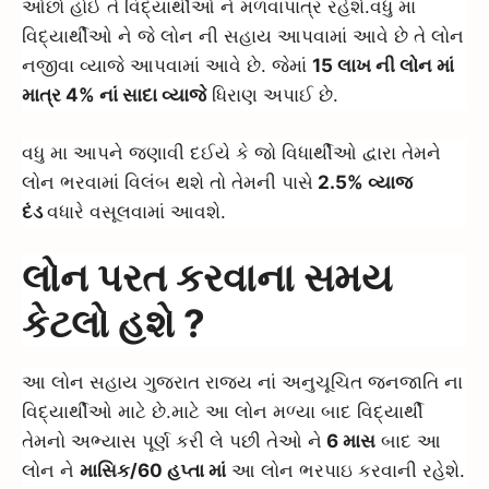
ઓછો હોઈ તે વિદ્યાર્થીઓ ને મળવાપાત્ર રહેશે.વધુ મા
વિદ્યાર્થીઓ ને જે લોન ની સહાય આપવામાં આવે છે તે લોન
નજીવા વ્યાજે આપવામાં આવે છે. જેમાં
15 લાખ ની લોન માં
માત્ર 4% નાં સાદા વ્યાજે
ધિરાણ અપાઈ છે.
વધુ મા આપને જણાવી દઈયે કે જો વિધાર્થીઓ દ્વારા તેમને
લોન ભરવામાં વિલંબ થશે તો તેમની પાસે
2.5% વ્યાજ
દંડ
વધારે વસૂલવામાં આવશે.
લોન પરત કરવાના સમય
કેટલો હશે ?
આ લોન સહાય ગુજરાત રાજ્ય નાં અનુચૂચિત જનજાતિ ના
વિદ્યાર્થીઓ માટે છે.માટે આ લોન મળ્યા બાદ વિદ્યાર્થી
તેમનો અભ્યાસ પૂર્ણ કરી લે પછી તેઓ ને
6 માસ
બાદ આ
લોન ને
માસિક/60 હપ્તા માં
આ લોન ભરપાઇ કરવાની રહેશે.