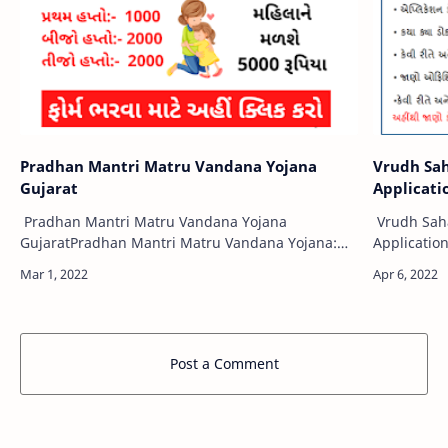
Pradhan Mantri Matru Vandana Yojana
Vrudh Sah
Gujarat
Applicati
Pradhan Mantri Matru Vandana Yojana
Vrudh Saha
GujaratPradhan Mantri Matru Vandana Yojana:
Applicatio
PMMVY Eligibility, features, Benefits, Objectives,
Detail And
Registration @pmmvy-cas.nic.in As the poor …
Security De
Post a Comment