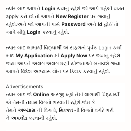
ત્યાંર બાદ આપને
Login
થવાનુ રહેશે.જો આપે પહેલી વખત
apply કરો છો તો આપને
New Register
પર જવાનું
રહેશે.અને જો આપની પાસે
Password
અને
Id
હોઈ તો
આપે સીધું
Login
કરવાનું રહેશે.
ત્યાર બાદ લાભાર્થી વિદ્યાર્થી એ સફળતાં પુર્વક Login કર્યા
બાદ
My Application
માં
Apply Now
પર જવાનુ રહેશે.
જયા આપને અલગ અલગ ઘણી યોજનાઓ બતાવશે જ્યા
આપને વિદેશ અભ્યાસ લોન પર ક્લિક કરવાનું રહેશે.
Advertisements
ત્યાર બાદ જે
Online
અરજી ખૂલે તેમાં લાભાર્થી વિદ્યાર્થી
એ તેમની તમામ વિગતો ભરવાની રહેશે.જેમ કે
તેમને
અભ્યાસ
ની વિગતો,
મિલ્કત
ની વિગતો વગેરે ભરી
ને
અપલોડ
કરવાની રહેશે.