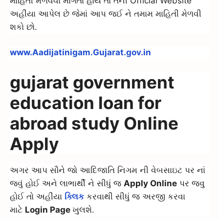
માહિતી મેળવવા માંગતા હોય તો તેની Official Website
અહીંયા આપેલ છે જેમાં આપ જઈ ને તમામ માહિતી મેળવી
શકો છો.
www.Aadijatinigam.Gujarat.gov.in
gujarat government
education loan for
abroad study Online
Apply
અગર આપ સૌને જો આદિજાતિ નિગમ ની વેબસાઇટ પર નાં
જવું હોઈ અને લાભાર્થી ને સીધું જ
Apply Online
પર જવુ
હોઈ તો અહીંયા
ક્લિક
કરવાથી સીધું જ અરજી કરવા
માટે
Login Page
ખુલશે.