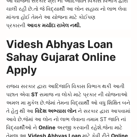
આ યોજના સરકાર શ્રી નાં આદિજાતિ વિકાસ વિભાગ દ્વારા
ચાલી રહી છે.તો જે વિદ્યાર્થી આ લોન સહાય નો લાભ લેવા
માંગતા હોઈ તેમને આ યોજના માટે કોઈપણ
પ્રકારની
આવક મર્યાદા રાખેલ નથી.
Videsh Abhyas Loan
Sahay Gujarat Online
Apply
રાજ્ય સરકાર દ્વારા આદિજાતિ વિકાસ વિભાગ થકી આતી
પછાત એવા
ST
સમાજ ના લોકો માટે પ્રકાર ની યોજનાઓ
અમલ મા મુકેલ છે.જેમાં તેમના વિદ્યાર્થી ઓ વધુ શિક્ષિત બને
તે હેતુ થી આ
વિદેશ અભ્યાસ લોન
ને સરકાર દ્વારા આપવામાં
આવે છે.જેમાં આ લોન નો લાભ લેવાના તમામ ST જાતિ નાં
વિદ્યાર્થીઓ ને
Online
અરજી કરવાની રહેશે.જેના માટે
તેમજ આ
Videsh Abhyas Loan
માટે કેવી રીતે
Online