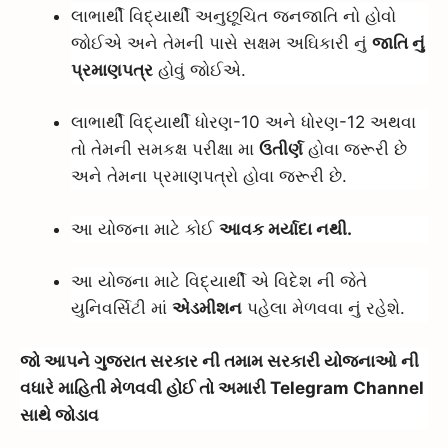
લાભાર્થી વિદ્યાર્થી અનુછૂચિત જનજાતિ નો હોવો
જોઈએ અને તેમની પાસે સક્ષમ અઘિકારી નું
જાતિ નું
પ્રમાણપત્ર
હોવું જોઈએ.
લાભાર્થી વિદ્યાર્થી ધોરણ-10 અને ધોરણ-12 અથવા
તો તેમની સમકક્ષ પરીક્ષા મા
ઉતીર્ણ
હોવા જરૂરી છે
અને તેમના પ્રમાણપત્રો હોવા જરૂરી છે.
આ યોજના માટે કોઈ
આવક મર્યાદા નથી.
આ યોજના માટે વિદ્યાર્થી એ વિદેશ ની જેતે
યુનિવર્સિટી માં
એડમીશન
પહેલા મેળવવા નું રહેશે.
જો આપને ગુજરાત સરકાર ની તમામ સરકારી યોજનાઓ ની
વધારે માહિતી મેળવવી હોઈ તો અમારી Telegram Channel
સાથે જોડાવ