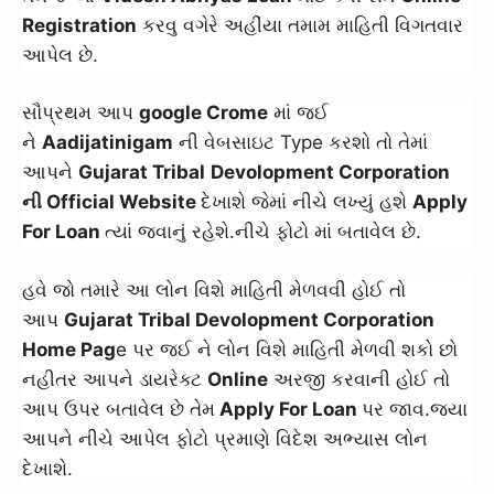
Registration
કરવુ વગેરે અહીંયા તમામ માહિતી વિગતવાર
આપેલ છે.
સૌપ્રથમ આપ
google Crome
માં જઈ
ને
Aadijatinigam
ની વેબસાઇટ Type કરશો તો તેમાં
આપને
Gujarat Tribal
Devolopment Corporation
ની Official Website
દેખાશે જેમાં નીચે લખ્યું હશે
Apply
For Loan
ત્યાં જવાનું રહેશે.નીચે ફોટો માં બતાવેલ છે.
હવે જો તમારે આ લોન વિશે માહિતી મેળવવી હોઈ તો
આપ
Gujarat Tribal Devolopment Corporation
Home Pag
e પર જઈ ને લોન વિશે માહિતી મેળવી શકો છો
નહીતર આપને ડાયરેક્ટ
Online
અરજી કરવાની હોઈ તો
આપ ઉપર બતાવેલ છે તેમ
Apply For Loan
પર જાવ.જ્યા
આપને નીચે આપેલ ફોટો પ્રમાણે વિદેશ અભ્યાસ લોન
દેખાશે.