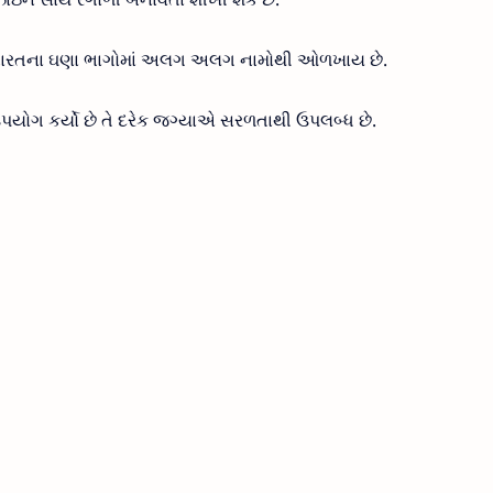
ળી ભારતના ઘણા ભાગોમાં અલગ અલગ નામોથી ઓળખાય છે.
ઉપયોગ કર્યો છે તે દરેક જગ્યાએ સરળતાથી ઉપલબ્ધ છે.