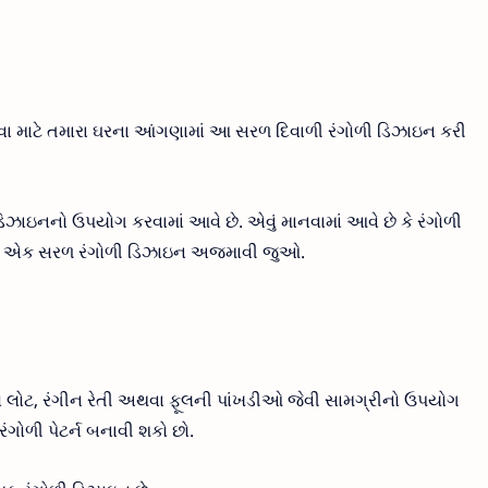
ા માટે તમારા ઘરના આંગણામાં આ સરળ દિવાળી રંગોળી ડિઝાઇન કરી
ઝાઇનનો ઉપયોગ કરવામાં આવે છે. એવું માનવામાં આવે છે કે રંગોળી
માંથી એક સરળ રંગોળી ડિઝાઇન અજમાવી જુઓ.
ો લોટ, રંગીન રેતી અથવા ફૂલની પાંખડીઓ જેવી સામગ્રીનો ઉપયોગ
ગોળી પેટર્ન બનાવી શકો છો.