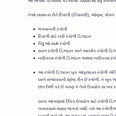
આ એપમાં 10 વિવિધ કેટેગરીમાં 10000 થી વધુ રચનાત્
તેઓ સામાન્ય રીતે દિવાળી (દીપાવલી), ઓણમ, પોંગલ
ભગવાનની રંગોળી
દિવાળી માટે નવી રંગોળી ડિઝાઇન
બિંદુઓ સાથે રંગોળી
સરળ રંગોળી ડિઝાઇન અને આકર્ષક રંગોળી ડ
નવીનતમ રંગોળી ડિઝાઇન અથવા નવીનતમ રંગોળ
આ રંગોળી ડિઝાઇન બુક ઑફલાઇન રંગોળી એપ્લિકેશ
ઘરને સજાવવાની શ્રેષ્ઠ રીત છે રંગોળી. તે ખૂ
છાપ ઉભી કરે છે કારણ કે તેનો ઉપયોગ સત્કાર સ
ઘરના આંગણામાં દૈનિક ઉપયોગ માટે રંગોળી ડિ
બનાવવામાં સમય લાગતો નથી. તમે આ રંગોળીઓન
બનાવી શકો છો. આ સંગ્રહમાં, બાળકો સરળ ડિઝ