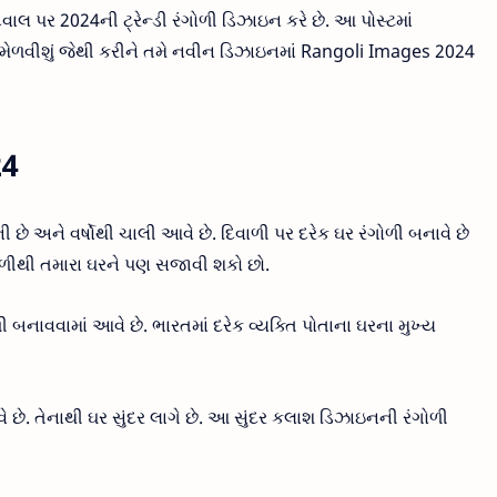
વાલ પર 2024ની ટ્રેન્ડી રંગોળી ડિઝાઇન કરે છે. આ પોસ્ટમાં
 મેળવીશું જેથી કરીને તમે નવીન ડિઝાઇનમાં Rangoli Images 2024
24
ે અને વર્ષોથી ચાલી આવે છે. દિવાળી પર દરેક ઘર રંગોળી બનાવે છે
ોળીથી તમારા ઘરને પણ સજાવી શકો છો.
ળી બનાવવામાં આવે છે. ભારતમાં દરેક વ્યક્તિ પોતાના ઘરના મુખ્ય
વે છે. તેનાથી ઘર સુંદર લાગે છે. આ સુંદર કલાશ ડિઝાઇનની રંગોળી