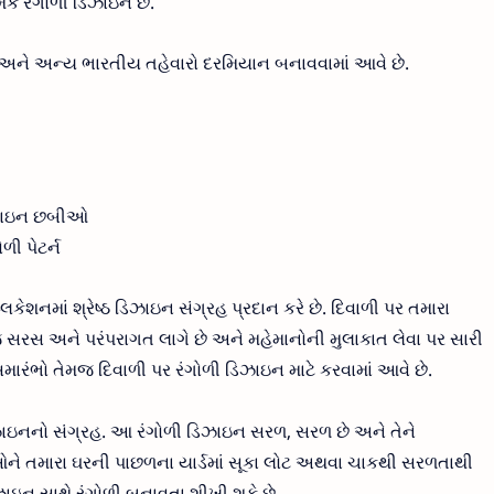
મક રંગોળી ડિઝાઇન છે.
 અને અન્ય ભારતીય તહેવારો દરમિયાન બનાવવામાં આવે છે.
િઝાઇન છબીઓ
ી પેટર્ન
નમાં શ્રેષ્ઠ ડિઝાઇન સંગ્રહ પ્રદાન કરે છે. દિવાળી પર તમારા
બ જ સરસ અને પરંપરાગત લાગે છે અને મહેમાનોની મુલાકાત લેવા પર સારી
મારંભો તેમજ દિવાળી પર રંગોળી ડિઝાઇન માટે કરવામાં આવે છે.
ઝાઇનનો સંગ્રહ. આ રંગોળી ડિઝાઇન સરળ, સરળ છે અને તેને
ે તમારા ઘરની પાછળના યાર્ડમાં સૂકા લોટ અથવા ચાકથી સરળતાથી
ાઇન સાથે રંગોળી બનાવતા શીખી શકે છે.