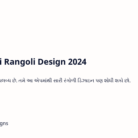
li Rangoli Design 2024
ઉપલબ્ધ છે. તમે આ એપમાંથી સારી રંગોળી ડિઝાઇન પણ શોધી શકો છો.
igns